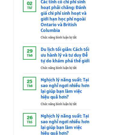
Khai
Các tỉnh có chi phí sinh
02
Thác:
hoạt phải chăng: Đánh
Th7
Thiết
giá chi phí sinh hoạt và
Kế
giới hạn học phí ngoài
Phòng
Ontario và British
Làm
Columbia
Việc
Tại
Chức năng bình luận bị tắt
ở
Gia
Các
Cao
tỉnh
Du lịch tối giản: Cách tối
29
Cấp
có
ưu hành lý và tư duy để
Th6
–
chi
tự do khám phá thế giới
Sự
phí
Giao
Chức năng bình luận bị tắt
ở
sinh
Thoa
Du
hoạt
Giữa
lịch
phải
Nghịch lý năng suất: Tại
25
Âm
tối
chăng:
sao nghỉ ngơi nhiều hơn
Th6
Học
giản:
Đánh
lại giúp bạn làm việc
Biến
Cách
giá
hiệu quả hơn?
Tính
tối
chi
Và
ưu
Chức năng bình luận bị tắt
phí
ở
Kiến
hành
sinh
Nghịch
Trúc
lý
hoạt
lý
Nghịch lý năng suất: Tại
26
Sinh
và
và
năng
sao nghỉ ngơi nhiều hơn
Th5
Hợp
tư
giới
suất:
lại giúp bạn làm việc
duy
hạn
Tại
hiệu quả hơn?
để
học
sao