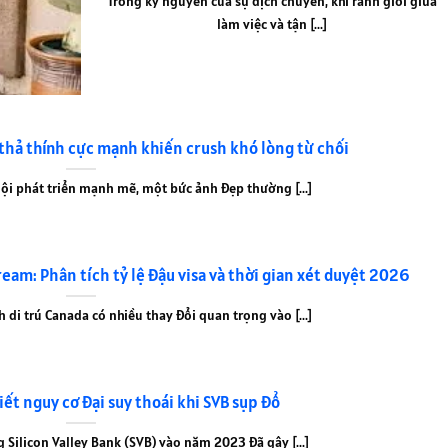
Trong kỷ nguyên của sự dịch chuyển, khi ranh giới giữa
làm việc và tận [...]
 thả thính cực mạnh khiến crush khó lòng từ chối
ội phát triển mạnh mẽ, một bức ảnh đẹp thường [...]
ream: Phân tích tỷ lệ đậu visa và thời gian xét duyệt 2026
 di trú Canada có nhiều thay đổi quan trọng vào [...]
ết nguy cơ đại suy thoái khi SVB sụp đổ
Silicon Valley Bank (SVB) vào năm 2023 đã gây [...]