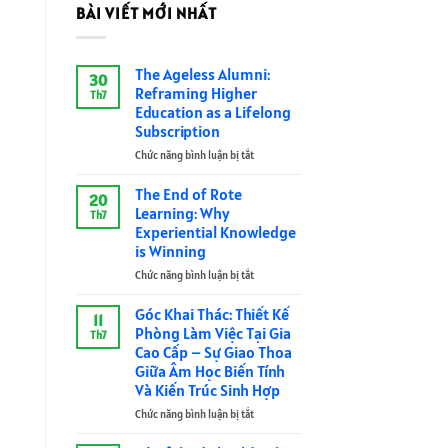
BÀI VIẾT MỚI NHẤT
The Ageless Alumni:
30
Reframing Higher
Th7
Education as a Lifelong
Subscription
Chức năng bình luận bị tắt
ở
The
Ageless
The End of Rote
20
Alumni:
Learning: Why
Th7
Reframing
Experiential Knowledge
Higher
is Winning
Education
as
Chức năng bình luận bị tắt
ở
a
The
Lifelong
End
Góc Khai Thác: Thiết Kế
11
Subscription
of
Phòng Làm Việc Tại Gia
Th7
Rote
Cao Cấp – Sự Giao Thoa
Learning:
Giữa Âm Học Biến Tính
Why
Và Kiến Trúc Sinh Hợp
Experiential
Knowledge
Chức năng bình luận bị tắt
ở
is
Góc
Winning