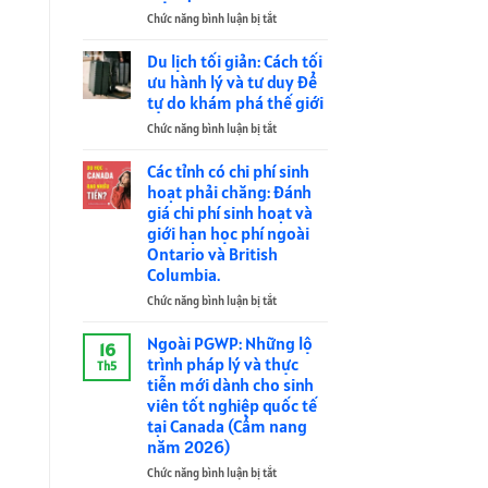
tự
phí
nghỉ
Chức năng bình luận bị tắt
ở
do
ngoài
ngơi
Nghịch
khám
Ontario
nhiều
lý
Du lịch tối giản: Cách tối
phá
và
hơn
năng
ưu hành lý và tư duy để
thế
British
lại
suất:
tự do khám phá thế giới
giới
Columbia
giúp
Tại
Chức năng bình luận bị tắt
bạn
ở
sao
làm
Du
nghỉ
việc
lịch
ngơi
Các tỉnh có chi phí sinh
hiệu
tối
nhiều
hoạt phải chăng: Đánh
quả
giản:
hơn
giá chi phí sinh hoạt và
hơn?
Cách
lại
giới hạn học phí ngoài
tối
giúp
Ontario và British
ưu
bạn
Columbia.
hành
làm
lý
việc
Chức năng bình luận bị tắt
ở
và
hiệu
Các
tư
quả
tỉnh
Ngoài PGWP: Những lộ
16
duy
hơn?
có
trình pháp lý và thực
Th5
để
chi
tiễn mới dành cho sinh
tự
phí
viên tốt nghiệp quốc tế
do
sinh
tại Canada (Cẩm nang
khám
hoạt
năm 2026)
phá
phải
thế
chăng:
Chức năng bình luận bị tắt
ở
giới
Đánh