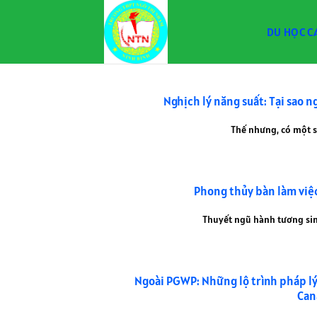
Bỏ
qua
DU HỌC C
nội
dung
Nghịch lý năng suất: Tại sao n
Thế nhưng, có một sự
Phong thủy bàn làm việc
Thuyết ngũ hành tương sinh
Ngoài PGWP: Những lộ trình pháp lý 
Can