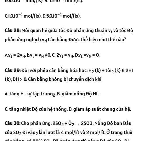
Đ.4.0.10
mol/(ls). B. 7.5.10
mol/(ls).
-4
-4
C.1.0.10
mol/(ls). D.5.0.10
mol/(ls).
Câu 28:
Mối quan hệ giữa tốc độ phản ứng thuận v
và tốc độ
t
phản ứng nghịch v
Cân bằng được thể hiện như thế nào?
N
A.v
= 2v
. b.v
= v
≠0. C. 2v
= v
. D.v
=v
= 0.
t
N
t
N
t
N
t
N
Câu 29:
Đối với phép cân bằng hóa học: H
(k) + tôi
(k) € 2HI
2
2
(k); DH > 0. Cân bằng không bị chuyển dịch khi
A. tăng H . sự tập trung
. B. giảm nồng độ HI.
2
C. tăng nhiệt độ của hệ thống. D. giảm áp suất chung của hệ.
Câu 30:
Cho phản ứng: 2SO
+ Ô
→ 2SO3. Nồng độ ban đầu
2
2
của SO
đi vào
lần lượt là 4 mol/lít và 2 mol/lít. Ở trạng thái
2
2
cân bằng, có 80% SO
đã phản ứng thì nồng độ của SO
đi