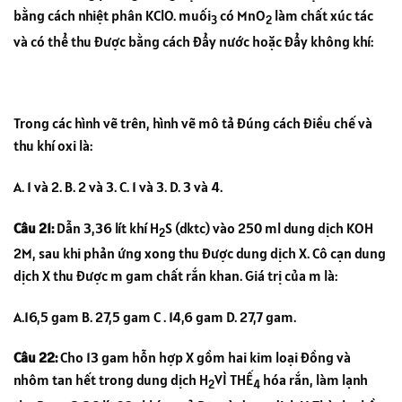
bằng cách nhiệt phân KClO. muối
có MnO
làm chất xúc tác
3
2
và có thể thu được bằng cách đẩy nước hoặc đẩy không khí:
Trong các hình vẽ trên, hình vẽ mô tả đúng cách điều chế và
thu khí oxi là:
A. 1 và 2. B. 2 và 3. C. 1 và 3. D. 3 và 4.
Câu 21:
Dẫn 3,36 lít khí H
S (dktc) vào 250 ml dung dịch KOH
2
2M, sau khi phản ứng xong thu được dung dịch X. Cô cạn dung
dịch X thu được m gam chất rắn khan. Giá trị của m là:
A.16,5 gam B. 27,5 gam C . 14,6 gam D. 27,7 gam.
Câu 22:
Cho 13 gam hỗn hợp X gồm hai kim loại đồng và
nhôm tan hết trong dung dịch H
VÌ THẾ
hóa rắn, làm lạnh
2
4