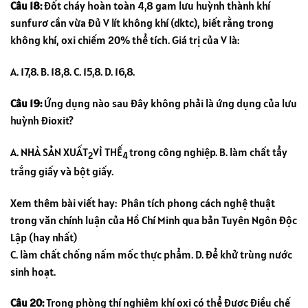
Câu 18:
Đốt cháy hoàn toàn 4,8 gam lưu huỳnh thành khí
sunfurơ cần vừa đủ V lít không khí (dktc), biết rằng trong
không khí, oxi chiếm 20% thể tích. Giá trị của V là:
A. 17,8. B. 18,8. C. 15,8. D. 16,8.
Câu 19:
Ứng dụng nào sau đây không phải là ứng dụng của lưu
huỳnh đioxit?
A. NHÀ SẢN XUẤT
VÌ THẾ
trong công nghiệp. B. làm chất tẩy
2
4
trắng giấy và bột giấy.
Xem thêm bài viết hay:
Phân tích phong cách nghệ thuật
trong văn chính luận của Hồ Chí Minh qua bản Tuyên Ngôn Độc
Lập (hay nhất)
C. làm chất chống nấm mốc thực phẩm. D. để khử trùng nước
sinh hoạt.
Câu 20:
Trong phòng thí nghiệm khí oxi có thể được điều chế