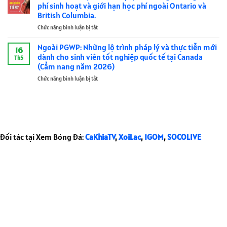
tối
ngơi
phí sinh hoạt và giới hạn học phí ngoài Ontario và
bạn
thế
và
giản:
nhiều
British Columbia.
làm
giới
British
Cách
hơn
việc
Columbia
Chức năng bình luận bị tắt
ở
tối
lại
hiệu
Các
ưu
giúp
quả
tỉnh
hành
Ngoài PGWP: Những lộ trình pháp lý và thực tiễn mới
bạn
hơn?
16
có
lý
dành cho sinh viên tốt nghiệp quốc tế tại Canada
làm
Th5
chi
và
việc
(Cẩm nang năm 2026)
phí
tư
hiệu
Chức năng bình luận bị tắt
ở
sinh
duy
quả
Ngoài
hoạt
để
hơn?
PGWP:
phải
tự
Những
chăng:
do
lộ
Đánh
khám
trình
giá
phá
pháp
chi
thế
Đối tác tại Xem Bóng Đá:
CaKhiaTV
,
XoiLac
,
1GOM
,
SOCOLIVE
lý
phí
giới
và
sinh
thực
hoạt
© 2023 Du Học CaNaDa - Kiến Thức Du Học CaNaDa • Tạo ra với
tiễn
và
mới
giới
GeneratePress
dành
hạn
cho
học
sinh
phí
viên
ngoài
tốt
Ontario
nghiệp
và