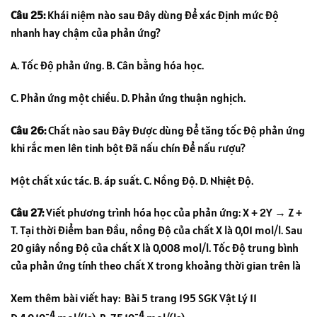
Câu 25:
Khái niệm nào sau đây dùng để xác định mức độ
nhanh hay chậm của phản ứng?
A. Tốc độ phản ứng. B. Cân bằng hóa học.
C. Phản ứng một chiều. D. Phản ứng thuận nghịch.
Câu 26:
Chất nào sau đây được dùng để tăng tốc độ phản ứng
khi rắc men lên tinh bột đã nấu chín để nấu rượu?
Một chất xúc tác. B. áp suất. C. Nồng độ. D. Nhiệt độ.
Câu 27:
Viết phương trình hóa học của phản ứng: X + 2Y → Z +
T. Tại thời điểm ban đầu, nồng độ của chất X là 0,01 mol/l. Sau
20 giây nồng độ của chất X là 0,008 mol/l. Tốc độ trung bình
của phản ứng tính theo chất X trong khoảng thời gian trên là
Xem thêm bài viết hay:
Bài 5 trang 195 SGK Vật Lý 11
-4
-4