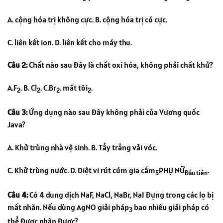
A. cộng hóa trị không cực. B. cộng hóa trị có cực.
C. liên kết ion. D. liên kết cho máy thu.
Câu 2:
Chất nào sau đây là chất oxi hóa, không phải chất khử?
A.F
. B. Cl
. C.Br
. mất tôi
.
2
2
2
2
Câu 3:
Ứng dụng nào sau đây không phải của Vương quốc
Java?
A. Khử trùng nhà vệ sinh. B. Tẩy trắng vải vóc.
C. Khử trùng nước. D. Diệt vi rút cúm gia cầm
PHỤ NỮ
.
5
Đầu tiên
Câu 4:
Có 4 dung dịch NaF, NaCl, NaBr, NaI đựng trong các lọ bị
mất nhãn. Nếu dùng AgNO giải pháp
bao nhiêu giải pháp có
3
thể được nhận được?