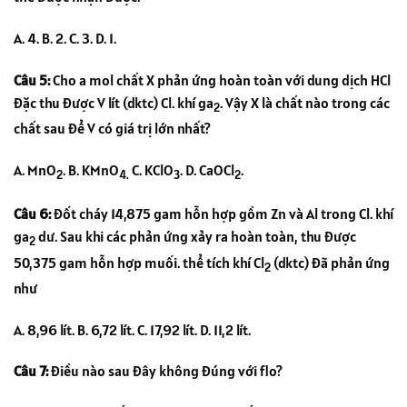
A. 4. B. 2. C. 3. D. 1.
Câu 5:
Cho a mol chất X phản ứng hoàn toàn với dung dịch HCl
đặc thu được V lít (dktc) Cl. khí ga
. Vậy X là chất nào trong các
2
chất sau để V có giá trị lớn nhất?
A. MnO
. B. KMnO
C. KClO
. D. CaOCl
.
2
4.
3
2
Câu 6:
Đốt cháy 14,875 gam hỗn hợp gồm Zn và Al trong Cl. khí
ga
dư. Sau khi các phản ứng xảy ra hoàn toàn, thu được
2
50,375 gam hỗn hợp muối. thể tích khí Cl
(dktc) đã phản ứng
2
như
A. 8,96 lít. B. 6,72 lít. C. 17,92 lít. D. 11,2 lít.
Câu 7:
Điều nào sau đây không đúng với flo?