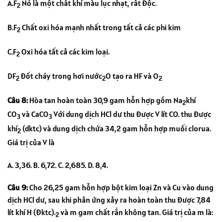
A.F
Nó là một chất khí màu lục nhạt, rất độc.
2
B.F
Chất oxi hóa mạnh nhất trong tất cả các phi kim
2
C.F
Oxi hóa tất cả các kim loại.
2
DF
đốt cháy trong hơi nước
O tạo ra HF và O
2
2
2
Câu 8:
Hòa tan hoàn toàn 30,9 gam hỗn hợp gồm Na
khí
2
CO
và CaCO
Với dung dịch HCl dư thu được V lít CO. thu được
3
3
khí
(dktc) và dung dịch chứa 34,2 gam hỗn hợp muối clorua.
2
Giá trị của V là
A. 3,36. B. 6,72. C. 2,685. D. 8,4.
Câu 9:
Cho 26,25 gam hỗn hợp bột kim loại Zn và Cu vào dung
dịch HCl dư, sau khi phản ứng xảy ra hoàn toàn thu được 7,84
lít khí H (đktc).
và m gam chất rắn không tan. Giá trị của m là:
2