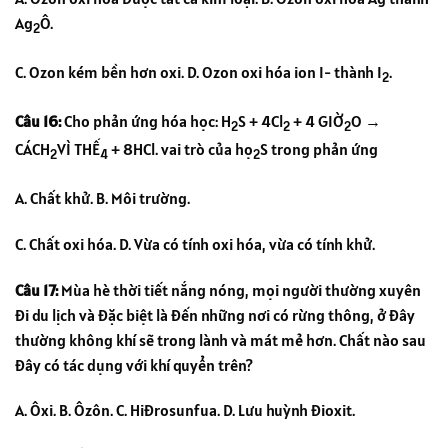
Ag
Ô.
2
C. Ozon kém bền hơn oxi. D. Ozon oxi hóa ion I- thành I
.
2
Câu 16:
Cho phản ứng hóa học: H
S + 4Cl
+ 4 GIỜ
O →
2
2
2
CÁCH
VÌ THẾ
+ 8HCl. vai trò của họ
S trong phản ứng
2
4
2
A. Chất khử. B. Môi trường.
C. Chất oxi hóa. D. Vừa có tính oxi hóa, vừa có tính khử.
Câu 17:
Mùa hè thời tiết nắng nóng, mọi người thường xuyên
đi du lịch và đặc biệt là đến những nơi có rừng thông, ở đây
thường không khí sẽ trong lành và mát mẻ hơn. Chất nào sau
đây có tác dụng với khí quyển trên?
A. Ôxi. B. Ôzôn. C. Hiđrosunfua. D. Lưu huỳnh đioxit.