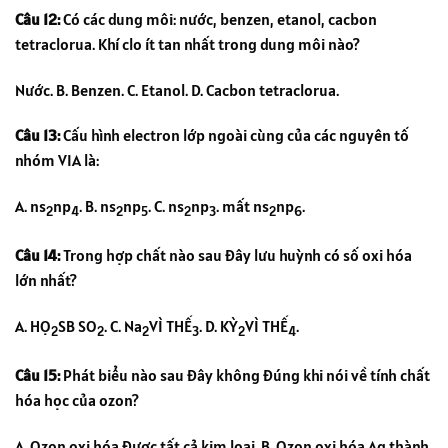
Câu 12:
Có các dung môi: nước, benzen, etanol, cacbon
tetraclorua. Khí clo ít tan nhất trong dung môi nào?
Nước. B. Benzen. C. Etanol. D. Cacbon tetraclorua.
Câu 13:
Cấu hình electron lớp ngoài cùng của các nguyên tố
nhóm VIA là:
A. ns
np
. B. ns
np
. C. ns
np
. mất ns
np
.
2
4
2
5
2
3
2
6
Câu 14:
Trong hợp chất nào sau đây lưu huỳnh có số oxi hóa
lớn nhất?
A. HỌ
SB SO
. C. Na
VÌ THẾ
. D. KỲ
VÌ THẾ
.
2
2
2
3
2
4
Câu 15:
Phát biểu nào sau đây không đúng khi nói về tính chất
hóa học của ozon?
A. Ozon oxi hóa được tất cả kim loại. B. Ozon oxi hóa Ag thành