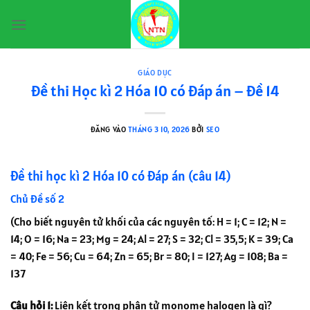
Bỏ
qua
nội
dung
GIÁO DỤC
Đề thi Học kì 2 Hóa 10 có đáp án – Đề 14
ĐĂNG VÀO
THÁNG 3 10, 2026
BỞI
SEO
Đề thi học kì 2 Hóa 10 có đáp án (câu 14)
Chủ đề số 2
(Cho biết nguyên tử khối của các nguyên tố: H = 1; C = 12; N =
14; O = 16; Na = 23; Mg = 24; Al = 27; S = 32; Cl = 35,5; K = 39; Ca
= 40; Fe = 56; Cu = 64; Zn = 65; Br = 80; I = 127; Ag = 108; Ba =
137
Câu hỏi 1:
Liên kết trong phân tử monome halogen là gì?