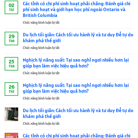
Khai
Knowledge
Các tỉnh có chi phí sinh hoạt phải chăng: Đánh giá chi
02
Thác:
is
phí sinh hoạt và giới hạn học phí ngoài Ontario và
Th7
Thiết
Winning
British Columbia
Kế
Chức năng bình luận bị tắt
ở
Phòng
Các
Làm
tỉnh
Việc
Du lịch tối giản: Cách tối ưu hành lý và tư duy để tự do
29
có
Tại
khám phá thế giới
Th6
chi
Gia
Chức năng bình luận bị tắt
ở
phí
Cao
Du
sinh
Cấp
lịch
Nghịch lý năng suất: Tại sao nghỉ ngơi nhiều hơn lại
hoạt
–
25
tối
phải
giúp bạn làm việc hiệu quả hơn?
Sự
Th6
giản:
chăng:
Giao
Chức năng bình luận bị tắt
ở
Cách
Đánh
Thoa
Nghịch
tối
giá
Giữa
lý
Nghịch lý năng suất: Tại sao nghỉ ngơi nhiều hơn lại
ưu
chi
Âm
26
năng
hành
giúp bạn làm việc hiệu quả hơn?
phí
Học
Th5
suất:
lý
sinh
Biến
Chức năng bình luận bị tắt
ở
Tại
và
hoạt
Tính
Nghịch
sao
tư
và
Và
lý
Du lịch tối giản: Cách tối ưu hành lý và tư duy để tự do
nghỉ
duy
giới
Kiến
năng
ngơi
khám phá thế giới
để
hạn
Trúc
suất:
nhiều
tự
học
Sinh
Chức năng bình luận bị tắt
ở
Tại
hơn
do
phí
Hợp
Du
sao
lại
khám
ngoài
lịch
Các tỉnh có chi phí sinh hoạt phải chăng: Đánh giá chi
nghỉ
giúp
phá
Ontario