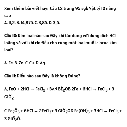
Xem thêm bài viết hay:
Câu C2 trang 95 sgk Vật Lý 10 nâng
cao
A. 11,2. B. 14,875. C. 3,85. D. 3,5.
Câu 10:
Kim loại nào sau đây khi tác dụng với dung dịch HCl
loãng và với khí clo đều cho cùng một loại muối clorua kim
loại?
A. Fe. B. Zn. C. Cu. D. Ag.
Câu 11:
Điều nào sau đây là không đúng?
A, FeO + 2HCl → FeCl
+ BẠN BÈ
OB 2Fe + 6HCl → FeCl
+ 3
2
2
3
GIỜ
.
2
C. Fe
Ô
+ 6HCl → 2FeCl
+ 3 GIỜ
OD Fe(OH)
+ 3HCl → FeCl
+
2
3
3
2
3
3
3 GIỜ
Ô.
2