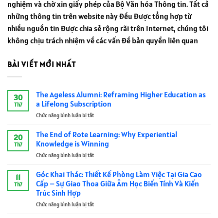
nghiệm và chờ xin giấy phép của Bộ Văn hóa Thông tin. Tất cả
những thông tin trên website này đều được tổng hợp từ
nhiều nguồn tin được chia sẻ rộng rãi trên Internet, chúng tôi
không chịu trách nhiệm về các vấn đề bản quyền liên quan
BÀI VIẾT MỚI NHẤT
The Ageless Alumni: Reframing Higher Education as
30
a Lifelong Subscription
Th7
Chức năng bình luận bị tắt
ở
The
Ageless
The End of Rote Learning: Why Experiential
20
Alumni:
Knowledge is Winning
Th7
Reframing
Chức năng bình luận bị tắt
ở
Higher
The
Education
End
Góc Khai Thác: Thiết Kế Phòng Làm Việc Tại Gia Cao
as
11
of
a
Cấp – Sự Giao Thoa Giữa Âm Học Biến Tính Và Kiến
Th7
Rote
Lifelong
Trúc Sinh Hợp
Learning:
Subscription
Chức năng bình luận bị tắt
ở
Why
Góc
Experiential