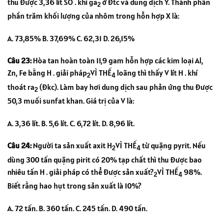
thu được 3,36 lít SO . khí ga
ở đtc và dung dịch Y. Thành phần
2
phần trăm khối lượng của nhôm trong hỗn hợp X là:
A. 73,85% B. 37,69% C. 62,31 D. 26,15%
Câu 23:
Hòa tan hoàn toàn 11,9 gam hỗn hợp các kim loại Al,
Zn, Fe bằng H . giải pháp
VÌ THẾ
loãng thì thấy V lít H . khí
2
4
thoát ra
(đkc). Làm bay hơi dung dịch sau phản ứng thu được
2
50,3 muối sunfat khan. Giá trị của V là:
A. 3,36 lít. B. 5,6 lít. C. 6,72 lít. D. 8,96 lít.
Câu 24:
Người ta sản xuất axit H
VÌ THẾ
từ quặng pyrit. Nếu
2
4
dùng 300 tấn quặng pirit có 20% tạp chất thì thu được bao
nhiêu tấn H . giải pháp có thể được sản xuất?
VÌ THẾ
98%.
2
4
Biết rằng hao hụt trong sản xuất là 10%?
A. 72 tấn. B. 360 tấn. C. 245 tấn. D. 490 tấn.