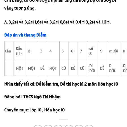
2
2
vào
tương ứng :
2
A. 3,2M và 3,2M 1,6M và 3,2M 0,8M và 0,4M 3,2M và 1,6M.
Đáp án và thang điểm
Đầu
số
Câu
2
3
4
5
6
7
9
mười
11
tiên
8
DI
DI
DI
MỘT
MỘT
DỄ
MỘT
CŨ
DỄ
CŨ
DỄ
DỜI
DỜI
D
Nhìn thấy tất cả: Đề kiểm tra, đề thi học kì 2 môn Hóa học 10
Đăng bởi:
THCS Ngô Thì Nhậm
Chuyên mục: Lớp 10 , Hóa học 10