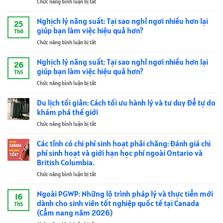
Chức năng bình luận bị tắt
ở
phí
Cao
Du
sinh
Cấp
lịch
Nghịch lý năng suất: Tại sao nghỉ ngơi nhiều hơn lại
hoạt
–
25
tối
phải
giúp bạn làm việc hiệu quả hơn?
Sự
Th6
giản:
chăng:
Giao
Chức năng bình luận bị tắt
ở
Cách
Đánh
Thoa
Nghịch
tối
giá
Giữa
lý
Nghịch lý năng suất: Tại sao nghỉ ngơi nhiều hơn lại
ưu
chi
Âm
26
năng
hành
giúp bạn làm việc hiệu quả hơn?
phí
Học
Th5
suất:
lý
sinh
Biến
Chức năng bình luận bị tắt
ở
Tại
và
hoạt
Tính
Nghịch
sao
tư
và
Và
lý
Du lịch tối giản: Cách tối ưu hành lý và tư duy để tự do
nghỉ
duy
giới
Kiến
năng
ngơi
khám phá thế giới
để
hạn
Trúc
suất:
nhiều
tự
học
Sinh
Chức năng bình luận bị tắt
ở
Tại
hơn
do
phí
Hợp
Du
sao
lại
khám
ngoài
lịch
Các tỉnh có chi phí sinh hoạt phải chăng: Đánh giá chi
nghỉ
giúp
phá
Ontario
tối
ngơi
phí sinh hoạt và giới hạn học phí ngoài Ontario và
bạn
thế
và
giản:
nhiều
British Columbia.
làm
giới
British
Cách
hơn
việc
Columbia
Chức năng bình luận bị tắt
ở
tối
lại
hiệu
Các
ưu
giúp
quả
tỉnh
hành
Ngoài PGWP: Những lộ trình pháp lý và thực tiễn mới
bạn
hơn?
16
có
lý
dành cho sinh viên tốt nghiệp quốc tế tại Canada
làm
Th5
chi
và
việc
(Cẩm nang năm 2026)
phí
tư
hiệu