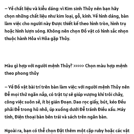
– Về chất liệu và kiểu dáng: vì Kim sinh Thủy nên bạn hãy
chọn những chất liệu như kim loại, gỗ, kính. Về hình dáng, bàn
làm việc cho người này được thiết kế theo hình tròn, hình trụ
hoặc hình lượn sóng. Không nên chọn đồ vật có hình sắc nhọn
thuộc hành Hỏa vì Hỏa gặp Thủy.
Màu gì hợp với người mệnh Thủy? >>>>> Chọn màu hợp mệnh
theo phong thủy
– Về đồ vật bài trí trên bàn làm việc: với người mệnh Thủy nên
để mọi thứ ngăn nắp, có trật tự sẽ giúp vượng khí trôi chảy,
công việc suôn sẻ, ít bị gián đoạn. Dao rọc giấy, bút, kéo đều
phải để trong hũ nhỏ, úp xuống dưới để tránh điều xấu. Máy
tính, điện thoại bàn bên trái và sách trên ngăn bàn.
Ngoài ra, bạn có thể chọn đặt thêm một cặp ruby ​​hoặc các vật