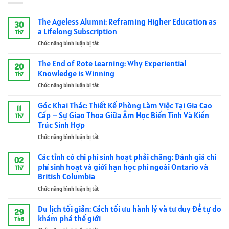
The Ageless Alumni: Reframing Higher Education as
30
a Lifelong Subscription
Th7
Chức năng bình luận bị tắt
ở
The
Ageless
The End of Rote Learning: Why Experiential
20
Alumni:
Knowledge is Winning
Th7
Reframing
Chức năng bình luận bị tắt
ở
Higher
The
Education
End
Góc Khai Thác: Thiết Kế Phòng Làm Việc Tại Gia Cao
as
11
of
a
Cấp – Sự Giao Thoa Giữa Âm Học Biến Tính Và Kiến
Th7
Rote
Lifelong
Trúc Sinh Hợp
Learning:
Subscription
Chức năng bình luận bị tắt
ở
Why
Góc
Experiential
Khai
Knowledge
Các tỉnh có chi phí sinh hoạt phải chăng: Đánh giá chi
02
Thác:
is
phí sinh hoạt và giới hạn học phí ngoài Ontario và
Th7
Thiết
Winning
British Columbia
Kế
Chức năng bình luận bị tắt
ở
Phòng
Các
Làm
tỉnh
Việc
Du lịch tối giản: Cách tối ưu hành lý và tư duy để tự do
29
có
Tại
khám phá thế giới
Th6
chi
Gia