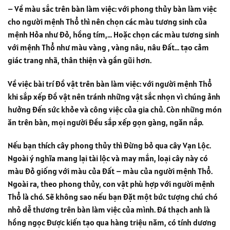
– Về màu sắc trên bàn làm việc: với phong thủy bàn làm việc
cho người mệnh Thổ thì nên chọn các màu tương sinh của
mệnh Hỏa như đỏ, hồng tím,… Hoặc chọn các màu tương sinh
với mệnh Thổ như màu vàng , vàng nâu, nâu đất… tạo cảm
giác trang nhã, thân thiện và gần gũi hơn.
Về việc bài trí đồ vật trên bàn làm việc: với người mệnh Thổ
khi sắp xếp đồ vật nên tránh những vật sắc nhọn vì chúng ảnh
hưởng đến sức khỏe và công việc của gia chủ. Còn những món
ăn trên bàn, mọi người đều sắp xếp gọn gàng, ngăn nắp.
Nếu bạn thích cây phong thủy thì đừng bỏ qua cây Vạn Lộc.
Ngoài ý nghĩa mang lại tài lộc và may mắn, loại cây này có
màu đỏ giống với màu của đất – màu của người mệnh Thổ.
Ngoài ra, theo phong thủy, con vật phù hợp với người mệnh
Thổ là chó. Sẽ không sao nếu bạn đặt một bức tượng chú chó
nhỏ dễ thương trên bàn làm việc của mình. Đá thạch anh là
hồng ngọc được kiến ​​tạo qua hàng triệu năm, có tính dương